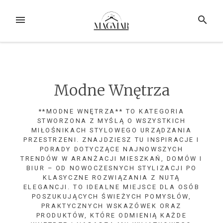
Przejdź
do
MENU
SZUKAJ
treści
Modne Wnętrza
**MODNE WNĘTRZA** TO KATEGORIA
STWORZONA Z MYŚLĄ O WSZYSTKICH
MIŁOŚNIKACH STYLOWEGO URZĄDZANIA
PRZESTRZENI. ZNAJDZIESZ TU INSPIRACJE I
PORADY DOTYCZĄCE NAJNOWSZYCH
TRENDÓW W ARANŻACJI MIESZKAŃ, DOMÓW I
BIUR – OD NOWOCZESNYCH STYLIZACJI PO
KLASYCZNE ROZWIĄZANIA Z NUTĄ
ELEGANCJI. TO IDEALNE MIEJSCE DLA OSÓB
POSZUKUJĄCYCH ŚWIEŻYCH POMYSŁÓW,
PRAKTYCZNYCH WSKAZÓWEK ORAZ
PRODUKTÓW, KTÓRE ODMIENIĄ KAŻDE