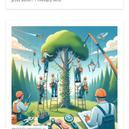
przez
admin
/
7 miesięcy
temu