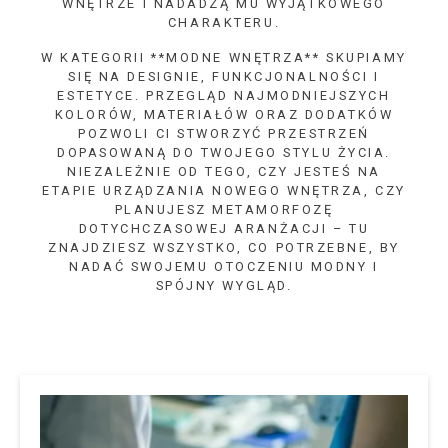
WNĘTRZE I NADADZĄ MU WYJĄTKOWEGO
CHARAKTERU.
W KATEGORII **MODNE WNĘTRZA** SKUPIAMY
SIĘ NA DESIGNIE, FUNKCJONALNOŚCI I
ESTETYCE. PRZEGLĄD NAJMODNIEJSZYCH
KOLORÓW, MATERIAŁÓW ORAZ DODATKÓW
POZWOLI CI STWORZYĆ PRZESTRZEŃ
DOPASOWANĄ DO TWOJEGO STYLU ŻYCIA.
NIEZALEŻNIE OD TEGO, CZY JESTEŚ NA
ETAPIE URZĄDZANIA NOWEGO WNĘTRZA, CZY
PLANUJESZ METAMORFOZĘ
DOTYCHCZASOWEJ ARANŻACJI – TU
ZNAJDZIESZ WSZYSTKO, CO POTRZEBNE, BY
NADAĆ SWOJEMU OTOCZENIU MODNY I
SPÓJNY WYGLĄD.