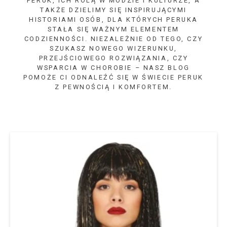
PERUK, ICH ROLĄ W MODZIE I KULTURZE, A
TAKŻE DZIELIMY SIĘ INSPIRUJĄCYMI
HISTORIAMI OSÓB, DLA KTÓRYCH PERUKA
STAŁA SIĘ WAŻNYM ELEMENTEM
CODZIENNOŚCI. NIEZALEŻNIE OD TEGO, CZY
SZUKASZ NOWEGO WIZERUNKU,
PRZEJŚCIOWEGO ROZWIĄZANIA, CZY
WSPARCIA W CHOROBIE – NASZ BLOG
POMOŻE CI ODNALEŹĆ SIĘ W ŚWIECIE PERUK
Z PEWNOŚCIĄ I KOMFORTEM.