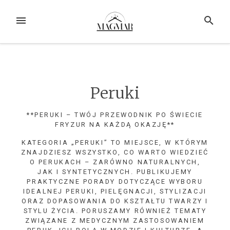
Przejdź
do
MENU
SZUKAJ
treści
Peruki
**PERUKI – TWÓJ PRZEWODNIK PO ŚWIECIE
FRYZUR NA KAŻDĄ OKAZJĘ**
KATEGORIA „PERUKI” TO MIEJSCE, W KTÓRYM
ZNAJDZIESZ WSZYSTKO, CO WARTO WIEDZIEĆ
O PERUKACH – ZARÓWNO NATURALNYCH,
JAK I SYNTETYCZNYCH. PUBLIKUJEMY
PRAKTYCZNE PORADY DOTYCZĄCE WYBORU
IDEALNEJ PERUKI, PIELĘGNACJI, STYLIZACJI
ORAZ DOPASOWANIA DO KSZTAŁTU TWARZY I
STYLU ŻYCIA. PORUSZAMY RÓWNIEŻ TEMATY
ZWIĄZANE Z MEDYCZNYM ZASTOSOWANIEM