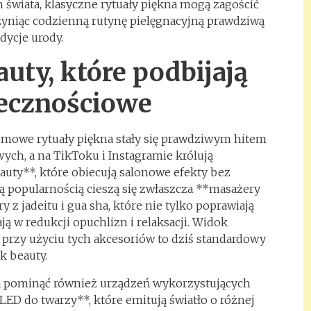
 świata, klasyczne rytuały piękna mogą zagościć
czyniąc codzienną rutynę pielęgnacyjną prawdziwą
adycje urody.
uty, które podbijają
ecznościowe
omowe rytuały piękna stały się prawdziwym hitem
ch, a na TikToku i Instagramie królują
uty**, które obiecują salonowe efekty bez
 popularnością cieszą się zwłaszcza **masażery
ry z jadeitu i gua sha, które nie tylko poprawiają
ją w redukcji opuchlizn i relaksacji. Widok
przy użyciu tych akcesoriów to dziś standardowy
k beauty.
 pominąć również urządzeń wykorzystujących
LED do twarzy**, które emitują światło o różnej