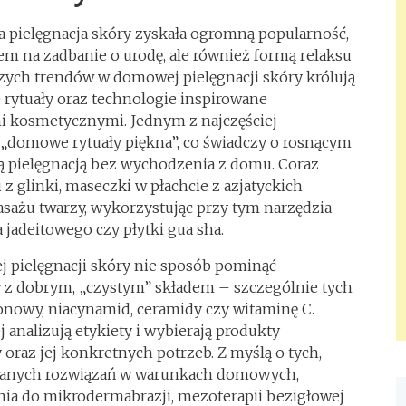
 pielęgnacja skóry zyskała ogromną popularność,
bem na zadbanie o urodę, ale również formą relaksu
szych trendów w domowej pielęgnacji skóry królują
e rytuały oraz technologie inspirowane
i kosmetycznymi. Jednym z najczęściej
 „domowe rytuały piękna”, co świadczy o rosnącym
 pielęgnacją bez wychodzenia z domu. Coraz
 z glinki, maseczki w płachcie z azjatyckich
masażu twarzy, wykorzystując przy tym narzędzia
a jadeitowego czy płytki gua sha.
pielęgnacji skóry nie sposób pominąć
z dobrym, „czystym” składem – szczególnie tych
onowy, niacynamid, ceramidy czy witaminę C.
 analizują etykiety i wybierają produkty
oraz jej konkretnych potrzeb. Z myślą o tych,
wanych rozwiązań w warunkach domowych,
nia do mikrodermabrazji, mezoterapii bezigłowej