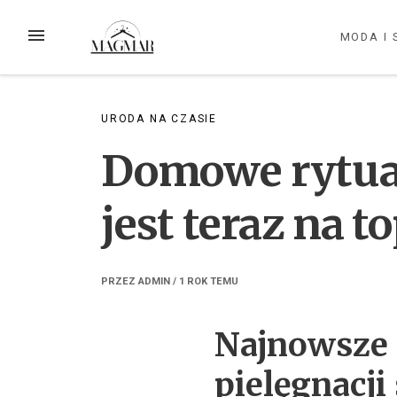
Przejdź
do
MENU
MODA I 
treści
URODA NA CZASIE
Domowe rytuał
jest teraz na t
PRZEZ
ADMIN
/
1 ROK
TEMU
Najnowsze
pielęgnacji