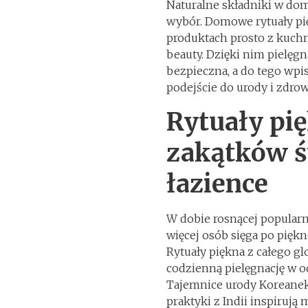
Naturalne składniki w dom
wybór. Domowe rytuały pi
produktach prosto z kuchni
beauty. Dzięki nim pielęgna
bezpieczna, a do tego wp
podejście do urody i zdrow
Rytuały pi
zakątków ś
łazience
W dobie rosnącej popularn
więcej osób sięga po piękn
Rytuały piękna z całego gl
codzienną pielęgnację w 
Tajemnice urody Koreanek
praktyki z Indii inspirują