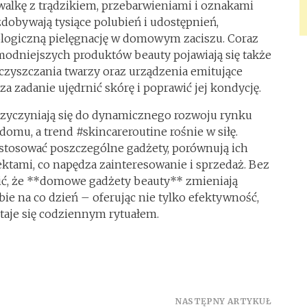
 walkę z trądzikiem, przebarwieniami i oznakami
zdobywają tysiące polubień i udostępnień,
logiczną pielęgnację w domowym zaciszu. Coraz
modniejszych produktów beauty pojawiają się także
czyszczania twarzy oraz urządzenia emitujące
za zadanie ujędrnić skórę i poprawić jej kondycję.
zyczyniają się do dynamicznego rozwoju rynku
domu, a trend #skincareroutine rośnie w siłę.
k stosować poszczególne gadżety, porównują ich
fektami, co napędza zainteresowanie i sprzedaż. Bez
ić, że **domowe gadżety beauty** zmieniają
bie na co dzień – oferując nie tylko efektywność,
 staje się codziennym rytuałem.
NASTĘPNY ARTYKUŁ