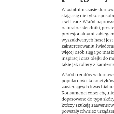
W ostatnim czasie domowa
stając się nie tylko sposo
i self-care. Wśród najnow
naturalne składniki, prost
profesjonalnymi zabiegam
wyszukiwanych haseł jest
zainteresowaniu świadomą
więcej osób sięga po maski
inspiracji oraz olejki do 
takie jak rollery z kamieni
Wśród trendów w domowej 
popularności kosmetyków 
zawierających kwas hialur
Konsumenci coraz chętniej
dopasowane do typu skóry 
którzy szukają zaawanso
powstały również urządze