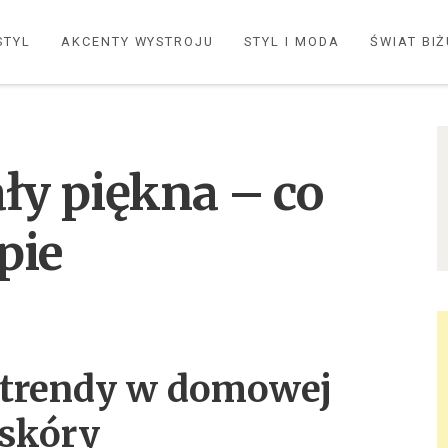
STYL
AKCENTY WYSTROJU
STYL I MODA
ŚWIAT BIŻ
y piękna – co
opie
 trendy w domowej
 skóry