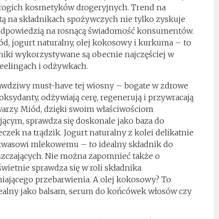
 drogich kosmetyków drogeryjnych. Trend na
rtą na składnikach spożywczych nie tylko zyskuje
się odpowiedzią na rosnącą świadomość konsumentów.
d, jogurt naturalny, olej kokosowy i kurkuma – to
dniki wykorzystywane są obecnie najczęściej w
elingach i odżywkach.
awdziwy must-have tej wiosny – bogate w zdrowe
yoksydanty, odżywiają cerę, regenerują i przywracają
warzy. Miód, dzięki swoim właściwościom
jącym, sprawdza się doskonale jako baza do
k na trądzik. Jogurt naturalny z kolei delikatnie
 kwasowi mlekowemu – to idealny składnik do
zczających. Nie można zapomnieć także o
wietnie sprawdza się w roli składnika
niającego przebarwienia. A olej kokosowy? To
dealny jako balsam, serum do końcówek włosów czy