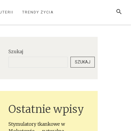
SZUKAJ
UTERII
TRENDY ŻYCIA
Szukaj
SZUKAJ
Ostatnie wpisy
Stymulatory tkankowe w