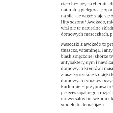
ciało bez użycia chemii i
naturalną pielęgnację opa
na sile, ale wręcz staje 
Hity sezonu? Awokado, mió
właśnie te naturalne skła
domowych maseczkach, pe
Maseczki z awokado to pr
tłuszcze, witaminę E i ant
blask zmęczonej skórze t
antybakteryjnym i nawilża
domowych kremów i masecze
złuszcza naskórek dzięki
domowych rytuałów oczys
kurkumie – przyprawa ta ś
przeciwzapalnego i rozjaś
uniwersalny hit sezonu i
środek do demakijażu.