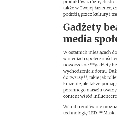
produktów z różnych stron
także w Twojej łazience, 
podróżą przez kultury i tr
Gadżety bea
media społ
W ostatnich miesiącach d
w mediach społecznościowy
nowoczesne **gadżety bea
wychodzenia z domu. Dużą
do twarzy**, takie jak rolle
krążenie, ale także pomaga
porannego masażu twarzy 
content wśród influencere
Wśród trendów nie można
technologię LED. **Maski 