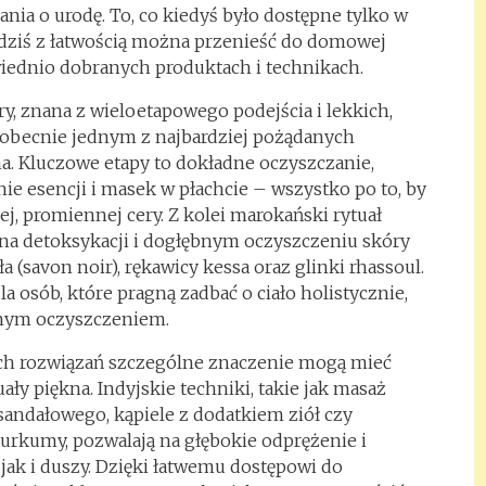
ia o urodę. To, co kiedyś było dostępne tylko w
dziś z łatwością można przenieść do domowej
wiednio dobranych produktach i technikach.
y, znana z wieloetapowego podejścia i lekkich,
t obecnie jednym z najbardziej pożądanych
. Kluczowe etapy to dokładne oczyszczanie,
ie esencji i masek w płachcie – wszystko po to, by
ej, promiennej cery. Z kolei marokański rytuał
a detoksykacji i dogłębnym oczyszczeniu skóry
 (savon noir), rękawicy kessa oraz glinki rhassoul.
a osób, które pragną zadbać o ciało holistycznie,
alnym oczyszczeniem.
ch rozwiązań szczególne znaczenie mogą mieć
ały piękna. Indyjskie techniki, takie jak masaż
sandałowego, kąpiele z dodatkiem ziół czy
kurkumy, pozwalają na głębokie odprężenie i
 jak i duszy. Dzięki łatwemu dostępowi do