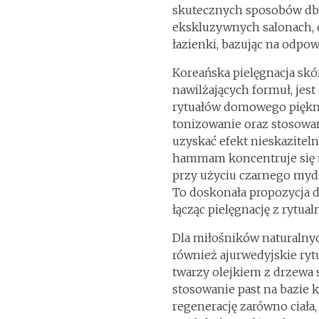
skutecznych sposobów dban
ekskluzywnych salonach, 
łazienki, bazując na odpo
Koreańska pielęgnacja skór
nawilżających formuł, jes
rytuałów domowego piękna
tonizowanie oraz stosowan
uzyskać efekt nieskaziteln
hammam koncentruje się n
przy użyciu czarnego mydła
To doskonała propozycja dl
łącząc pielęgnację z rytu
Dla miłośników naturalny
również ajurwedyjskie rytu
twarzy olejkiem z drzewa 
stosowanie past na bazie 
regenerację zarówno ciała,