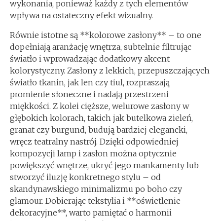
wykonania, ponieważ każdy z tych elementów
wpływa na ostateczny efekt wizualny.
Równie istotne są **kolorowe zasłony** – to one
dopełniają aranżację wnętrza, subtelnie filtrując
światło i wprowadzając dodatkowy akcent
kolorystyczny. Zasłony z lekkich, przepuszczających
światło tkanin, jak len czy tiul, rozpraszają
promienie słoneczne i nadają przestrzeni
miękkości. Z kolei cięższe, welurowe zasłony w
głębokich kolorach, takich jak butelkowa zieleń,
granat czy burgund, budują bardziej elegancki,
wręcz teatralny nastrój. Dzięki odpowiedniej
kompozycji lamp i zasłon można optycznie
powiększyć wnętrze, ukryć jego mankamenty lub
stworzyć iluzję konkretnego stylu – od
skandynawskiego minimalizmu po boho czy
glamour. Dobierając tekstylia i **oświetlenie
dekoracyjne**, warto pamiętać o harmonii