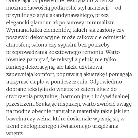
Dobierając odpowiednie tekstylia do wnętrza,
można z łatwością podkreślić styl aranżacji – od
przytulnego stylu skandynawskiego, przez
elegancki glamour, aż po surowy minimalizm.
Wymiana kilku elementów, takich jak zasłony czy
poszewki dekoracyjne, może całkowicie odmienić
atmosferę salonu czy sypialni bez potrzeby
przeprowadzania kosztownego remontu. Warto
również pamiętać, że tekstylia pełnią nie tylko
funkcję dekoracyjną, ale także użytkową –
zapewniają komfort, poprawiają akustykę i pomagają
utrzymać ciepło w pomieszczeniu. Odpowiednio
dobrane tekstylia do wnętrz to zatem klucz do
stworzenia przytulnej, harmonijnej i indywidualnej
przestrzeni. Szukając inspiracji, warto zwrócić uwagę
na modne obecnie naturalne materiały, takie jak len,
bawełna czy wełna, które doskonale wpisują się w
trend ekologicznego i świadomego urządzania
wnętrz.