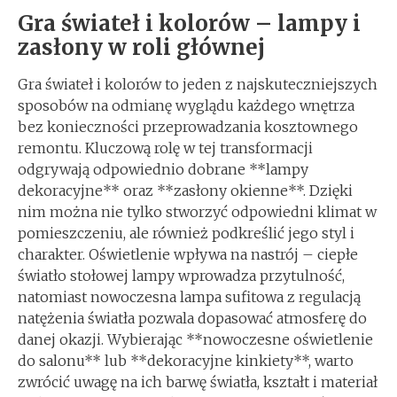
Gra świateł i kolorów – lampy i
zasłony w roli głównej
Gra świateł i kolorów to jeden z najskuteczniejszych
sposobów na odmianę wyglądu każdego wnętrza
bez konieczności przeprowadzania kosztownego
remontu. Kluczową rolę w tej transformacji
odgrywają odpowiednio dobrane **lampy
dekoracyjne** oraz **zasłony okienne**. Dzięki
nim można nie tylko stworzyć odpowiedni klimat w
pomieszczeniu, ale również podkreślić jego styl i
charakter. Oświetlenie wpływa na nastrój – ciepłe
światło stołowej lampy wprowadza przytulność,
natomiast nowoczesna lampa sufitowa z regulacją
natężenia światła pozwala dopasować atmosferę do
danej okazji. Wybierając **nowoczesne oświetlenie
do salonu** lub **dekoracyjne kinkiety**, warto
zwrócić uwagę na ich barwę światła, kształt i materiał