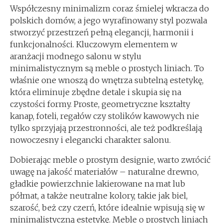
Współczesny minimalizm coraz śmielej wkracza do
polskich domów, a jego wyrafinowany styl pozwala
stworzyć przestrzeń pełną elegancji, harmonii i
funkcjonalności. Kluczowym elementem w
aranżacji modnego salonu w stylu
minimalistycznym są meble o prostych liniach. To
właśnie one wnoszą do wnętrza subtelną estetykę,
która eliminuje zbędne detale i skupia się na
czystości formy. Proste, geometryczne kształty
kanap, foteli, regałów czy stolików kawowych nie
tylko sprzyjają przestronności, ale też podkreślają
nowoczesny i elegancki charakter salonu.
Dobierając meble o prostym designie, warto zwrócić
uwagę na jakość materiałów – naturalne drewno,
gładkie powierzchnie lakierowane na mat lub
półmat, a także neutralne kolory, takie jak biel,
szarość, beż czy czerń, które idealnie wpisują się w
minimalistyczną estetykę. Meble o prostych liniach