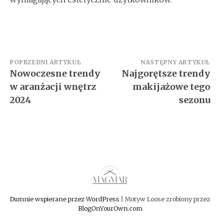
Nawigacja
POPRZEDNI ARTYKUŁ
NASTĘPNY ARTYKUŁ
Nowoczesne trendy
Najgorętsze trendy
wpisu
w aranżacji wnętrz
makijażowe tego
2024
sezonu
Dumnie wspierane przez WordPress
|
Motyw Loose zrobiony przez
BlogOnYourOwn.com