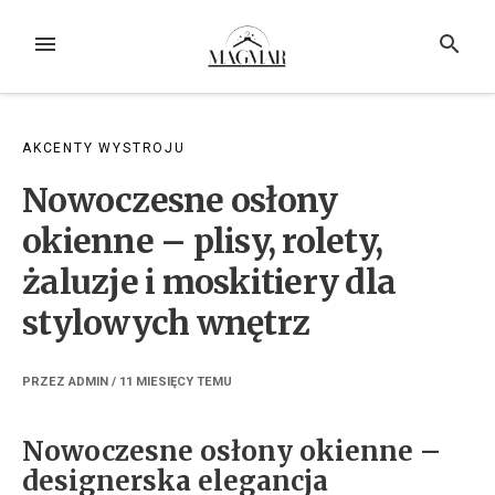
Przejdź
do
MENU
SZUKAJ
treści
AKCENTY WYSTROJU
Nowoczesne osłony
okienne – plisy, rolety,
żaluzje i moskitiery dla
stylowych wnętrz
PRZEZ
ADMIN
/
11 MIESIĘCY
TEMU
Nowoczesne osłony okienne –
designerska elegancja