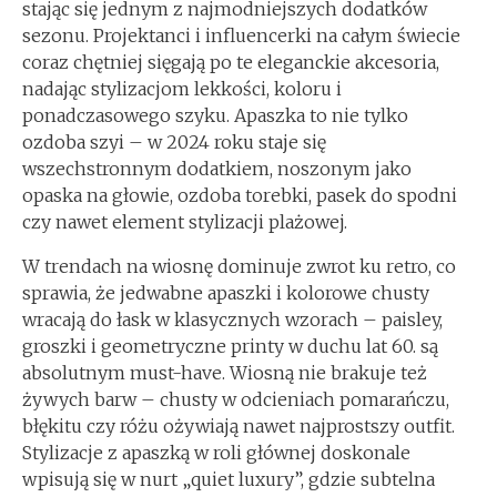
stając się jednym z najmodniejszych dodatków
sezonu. Projektanci i influencerki na całym świecie
coraz chętniej sięgają po te eleganckie akcesoria,
nadając stylizacjom lekkości, koloru i
ponadczasowego szyku. Apaszka to nie tylko
ozdoba szyi – w 2024 roku staje się
wszechstronnym dodatkiem, noszonym jako
opaska na głowie, ozdoba torebki, pasek do spodni
czy nawet element stylizacji plażowej.
W trendach na wiosnę dominuje zwrot ku retro, co
sprawia, że jedwabne apaszki i kolorowe chusty
wracają do łask w klasycznych wzorach – paisley,
groszki i geometryczne printy w duchu lat 60. są
absolutnym must-have. Wiosną nie brakuje też
żywych barw – chusty w odcieniach pomarańczu,
błękitu czy różu ożywiają nawet najprostszy outfit.
Stylizacje z apaszką w roli głównej doskonale
wpisują się w nurt „quiet luxury”, gdzie subtelna