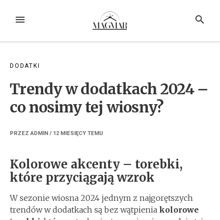
Przejdź
do
MENU
SZUKAJ
treści
DODATKI
Trendy w dodatkach 2024 –
co nosimy tej wiosny?
PRZEZ
ADMIN
/
12 MIESIĘCY
TEMU
Kolorowe akcenty – torebki,
które przyciągają wzrok
W sezonie wiosna 2024 jednym z najgorętszych
trendów w dodatkach są bez wątpienia
kolorowe