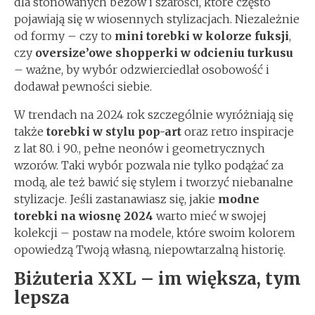
dla stonowanych beżów i szarości, które często
pojawiają się w wiosennych stylizacjach. Niezależnie
od formy – czy to
mini torebki w kolorze fuksji
,
czy
oversize’owe shopperki w odcieniu turkusu
– ważne, by wybór odzwierciedlał osobowość i
dodawał pewności siebie.
W trendach na 2024 rok szczególnie wyróżniają się
także
torebki w stylu pop-art
oraz retro inspiracje
z lat 80. i 90., pełne neonów i geometrycznych
wzorów. Taki wybór pozwala nie tylko podążać za
modą, ale też bawić się stylem i tworzyć niebanalne
stylizacje. Jeśli zastanawiasz się, jakie
modne
torebki na wiosnę 2024
warto mieć w swojej
kolekcji – postaw na modele, które swoim kolorem
opowiedzą Twoją własną, niepowtarzalną historię.
Biżuteria XXL – im większa, tym
lepsza